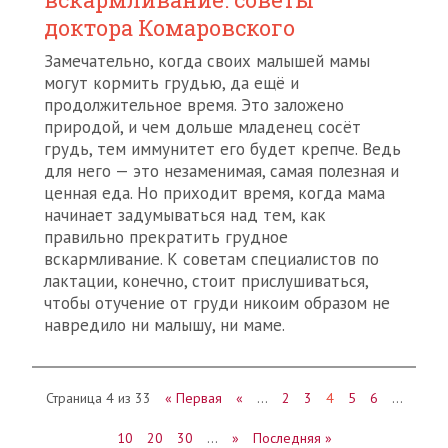
доктора Комаровского
Замечательно, когда своих малышей мамы
могут кормить грудью, да ещё и
продолжительное время. Это заложено
природой, и чем дольше младенец сосёт
грудь, тем иммунитет его будет крепче. Ведь
для него — это незаменимая, самая полезная и
ценная еда. Но приходит время, когда мама
начинает задумываться над тем, как
правильно прекратить грудное
вскармливание. К советам специалистов по
лактации, конечно, стоит прислушиваться,
чтобы отучение от груди никоим образом не
навредило ни малышу, ни маме.
Страница 4 из 33
« Первая
«
…
2
3
4
5
6
…
10
20
30
…
»
Последняя »