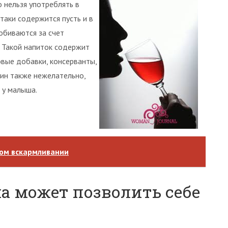
о нельзя употреблять в
таки содержится пусть и в
обиваются за счет
 Такой напиток содержит
овые добавки, консерванты,
вин также нежелательно,
 у малыша.
ном вскармливании
а может позволить себе