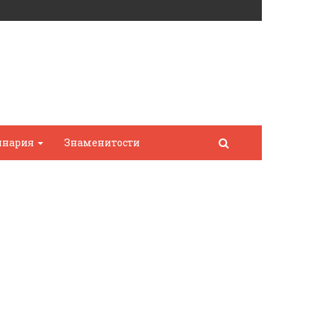
инария
Знаменитости