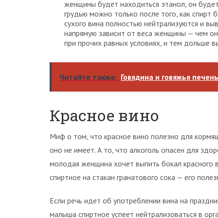
женщины будет находиться этанол, он буде
грудью можно только после того, как спирт б
сухого вина полностью нейтрализуются и выв
напрямую зависит от веса женщины — чем он
при прочих равных условиях, и тем дольше в
Читайте также:
Говядина и говяжья печен
Красное вино
Миф о том, что красное вино полезно для кормя
оно не имеет. А то, что алкоголь опасен для зд
молодая женщина хочет выпить бокал красного в
спиртное на стакан гранатового сока — его полез
Если речь идет об употреблении вина на праздни
малыша спиртное успеет нейтрализоваться в орг