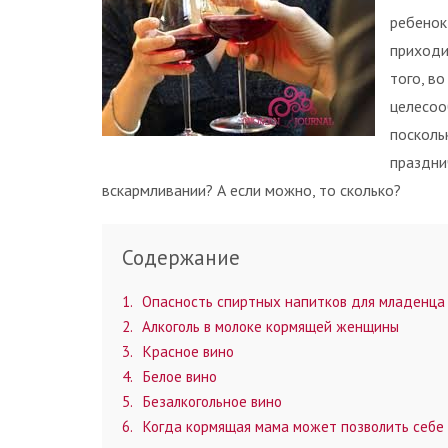
ребенок
приходи
того, в
целесоо
посколь
праздни
вскармливании? А если можно, то сколько?
Содержание
1
Опасность спиртных напитков для младенца
2
Алкоголь в молоке кормящей женщины
3
Красное вино
4
Белое вино
5
Безалкогольное вино
6
Когда кормящая мама может позволить себе 