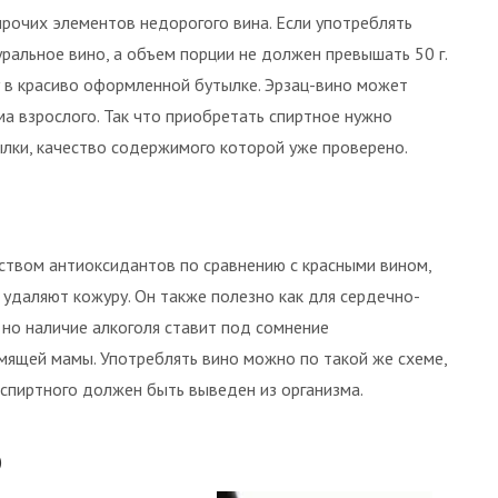
прочих элементов недорогого вина. Если употреблять
уральное вино, а объем порции не должен превышать 50 г.
у в красиво оформленной бутылке. Эрзац-вино может
а взрослого. Так что приобретать спиртное нужно
ылки, качество содержимого которой уже проверено.
ством антиоксидантов по сравнению с красными вином,
 удаляют кожуру. Он также полезно как для сердечно-
 но наличие алкоголя ставит под сомнение
рмящей мамы. Употреблять вино можно по такой же схеме,
 спиртного должен быть выведен из организма.
о