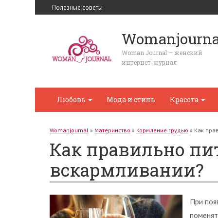
Полезные советы
Womanjourna
Woman Journal — женский
интернет-журнал
Любовь
Мода и стиль
Красота
Womanjournal
»
Материнство
»
Кормление грудью
»
Как пра
Как правильно пи
вскармливании?
При поя
поменят