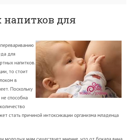
 напитков для
 перевариванию
еда для
ртных напитков.
ии, то стоит
олоком в
еет. Поскольку
 не способна
 количество
ожет стать причиной интоксикации организма младенца
еди молодых мам существует мнение, что от бокала вина