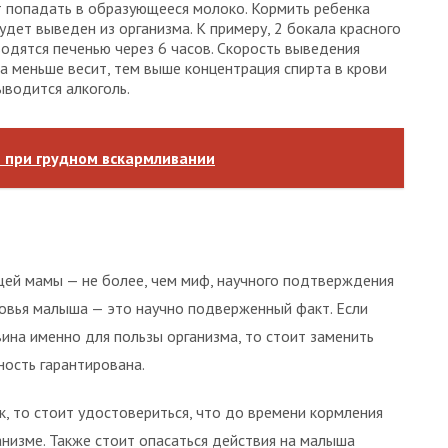
т попадать в образующееся молоко. Кормить ребенка
удет выведен из организма. К примеру, 2 бокала красного
одятся печенью через 6 часов. Скорость выведения
а меньше весит, тем выше концентрация спирта в крови
ыводится алкоголь.
ь при грудном вскармливании
щей мамы — не более, чем миф, научного подтверждения
оровья малыша — это научно подверженный факт. Если
ина именно для пользы организма, то стоит заменить
ность гарантирована.
к, то стоит удостовериться, что до времени кормления
анизме. Также стоит опасаться действия на малыша