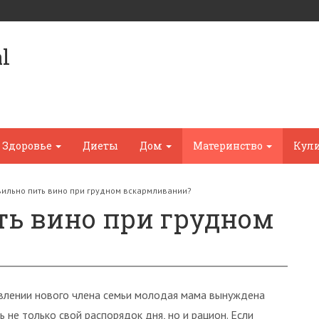
l
Здоровье
Диеты
Дом
Материнство
Кул
вильно пить вино при грудном вскармливании?
ть вино при грудном
влении нового члена семьи молодая мама вынуждена
ь не только свой распорядок дня, но и рацион. Если