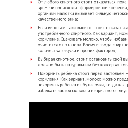
От любого спиртного стоит отказаться, пока
времени происходит формирование печении,
организм малютки вызывает сильную интокс
качественного вина;
Если вино все-таки выпито, стоит отказатьс
употребленного спиртного. Как вариант, мож
кормление. Сцеживать молоко, чтобы избавит
очистится от этанола. Время вывода спиртно
количества закуски и прочих факторов;
Выбирая спиртное, стоит остановить свой в
должно быть натуральным без консервантов,
Покормить ребенка стоит перед застольем —
кормления. Как вариант, молоко можно пред
покормить ребенка из бутылочки, тогда как 
избежать застоя молока и неприятного тянущ