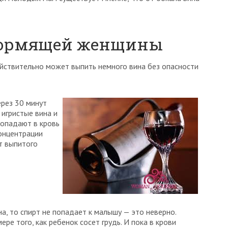
 кормящей женщины
йствительно может выпить немного вина без опасности
ерез 30 минут
 игристые вина и
попадают в кровь
концентрации
т выпитого
а, то спирт не попадает к малышу — это неверно.
ре того, как ребенок сосет грудь. И пока в крови