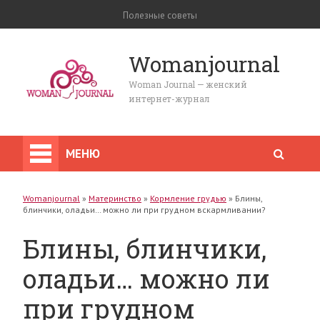
Полезные советы
Womanjournal
Woman Journal — женский
интернет-журнал
МЕНЮ
Womanjournal
»
Материнство
»
Кормление грудью
»
Блины,
блинчики, оладьи… можно ли при грудном вскармливании?
Блины, блинчики,
оладьи… можно ли
при грудном