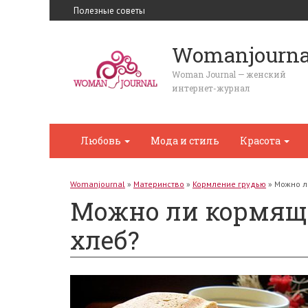
Полезные советы
Womanjourna
Woman Journal — женский
интернет-журнал
Любовь
Мода и стиль
Красота
Womanjournal
»
Материнство
»
Кормление грудью
»
Можно л
Можно ли кормяще
хлеб?