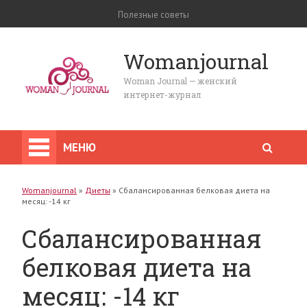
Полезные советы
Womanjournal
Woman Journal — женский
интернет-журнал
МЕНЮ
Womanjournal
»
Диеты
»
Сбалансированная белковая диета на
месяц: -14 кг
Сбалансированная
белковая диета на
месяц: -14 кг