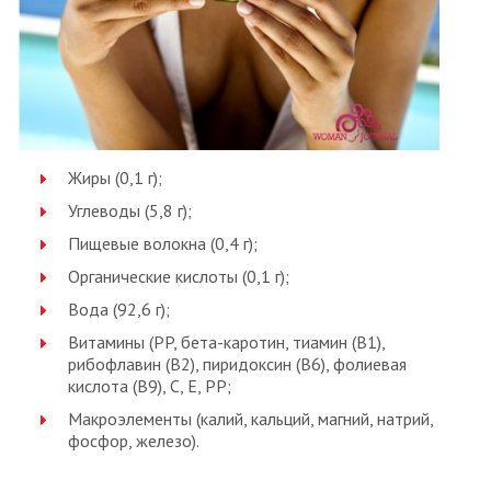
Жиры (0,1 г);
Углеводы (5,8 г);
Пищевые волокна (0,4 г);
Органические кислоты (0,1 г);
Вода (92,6 г);
Витамины (PP, бета-каротин, тиамин (В1),
рибофлавин (В2), пиридоксин (В6), фолиевая
кислота (В9), C, E, PP;
Макроэлементы (калий, кальций, магний, натрий,
фосфор, железо).