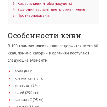
3
Как есть киви, чтобы похудеть?
4
Еще один вариант диеты с киви: меню
5
Противопоказания
Особенности киви
В 100 граммах мякоти киви содержится всего 60
ккал, помимо калорий в организм поступают
следующие элементы:
вода (84 г);
клетчатка (2,8 г);
углеводы (14 г);
калий (290 мг);
витамин С (95 мг);
кальций (35 мг);