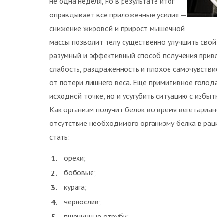
не одна неделя, но в результате итог
оправдывает все приложенные усилия —
снижение жировой и прирост мышечной
массы позволит телу существенно улучшить свой
разумный и эффективный способ получения привле
слабость, раздраженность и плохое самочувстви
от потери лишнего веса. Еще примитивное голода
исходной точке, но и усугубить ситуацию с избы
Как организм получит белок во время вегетариан
отсутствие необходимого организму белка в рац
стать:
орехи;
бобовые;
курага;
чернослив;
пшеничные отруби;