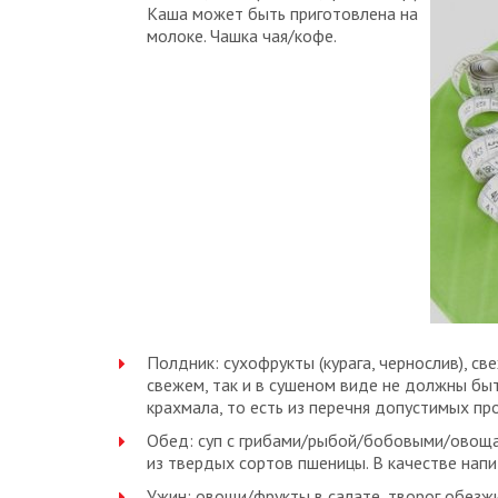
Каша может быть приготовлена на
молоке. Чашка чая/кофе.
Полдник: сухофрукты (курага, чернослив), с
свежем, так и в сушеном виде не должны бы
крахмала, то есть из перечня допустимых пр
Обед: суп с грибами/рыбой/бобовыми/овоща
из твердых сортов пшеницы. В качестве нап
Ужин: овощи/фрукты в салате, творог обезж