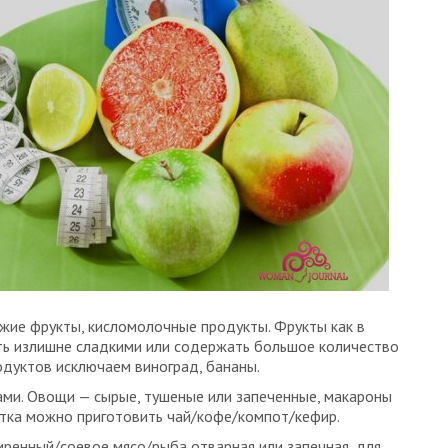
вежие фрукты, кисломолочные продукты. Фрукты как в
ть излишне сладкими или содержать большое количество
одуктов исключаем виноград, бананы.
ми. Овощи — сырые, тушеные или запеченные, макароны
итка можно приготовить чай/кофе/компот/кефир.
иренный/соевое мясо/рыба отварная или запечная, для