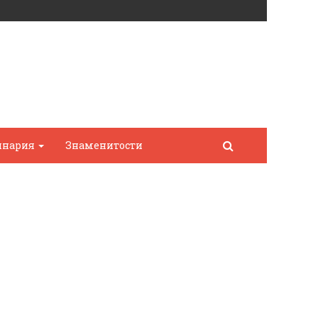
инария
Знаменитости