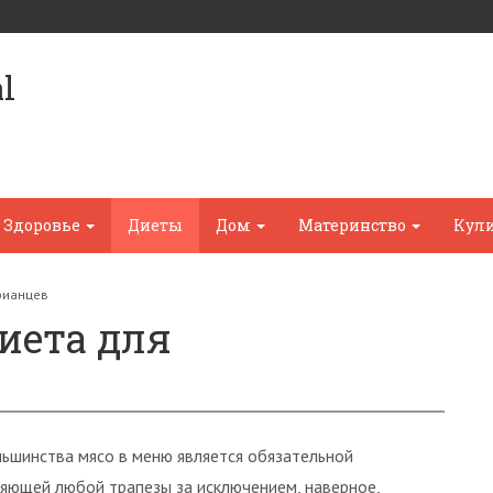
l
Здоровье
Диеты
Дом
Материнство
Кул
арианцев
диета для
ьшинства мясо в меню является обязательной
яющей любой трапезы за исключением, наверное,