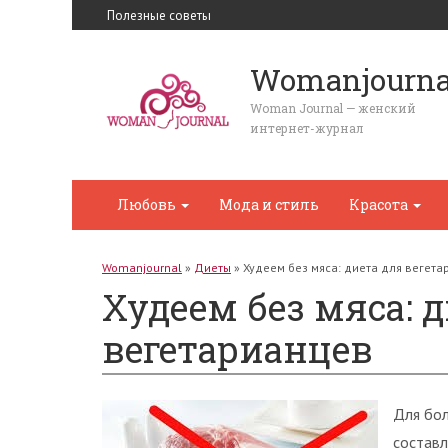
Полезные советы
Womanjourna
Woman Journal — женский
интернет-журнал
Любовь
Мода и стиль
Красота
Womanjournal
»
Диеты
»
Худеем без мяса: диета для вегет
Худеем без мяса: 
вегетарианцев
Для бол
составл