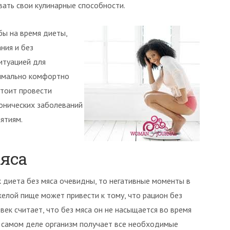
вать свои кулинарные способности.
бы на время диеты,
ния и без
итуацией для
симально комфортно
стоит провести
ронических заболеваний
ятиям.
яса
 диета без мяса очевидны, то негативные моменты в
елой пище может привести к тому, что рацион без
ек считает, что без мяса он не насыщается во время
а самом деле организм получает все необходимые