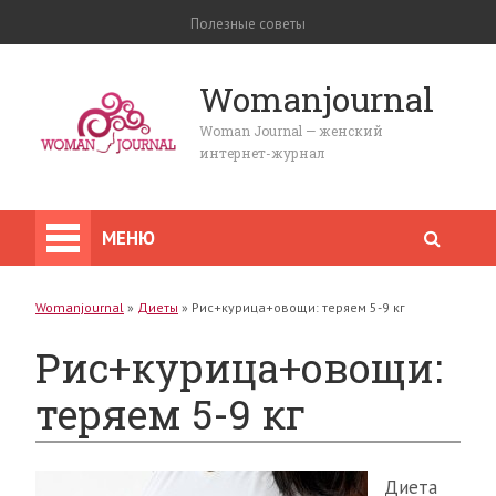
Полезные советы
Womanjournal
Woman Journal — женский
интернет-журнал
МЕНЮ
Womanjournal
»
Диеты
»
Рис+курица+овощи: теряем 5-9 кг
Рис+курица+овощи:
теряем 5-9 кг
Диета