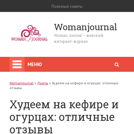
Полезные советы
Womanjournal
Woman Journal — женский
интернет-журнал
МЕНЮ
Womanjournal
»
Диеты
»
Худеем на кефире и огурцах: отличные
отзывы
Худеем на кефире и
огурцах: отличные
отзывы