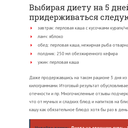
Выбирая диету на 5 дне
придерживаться следу
завтрак: перловая каша с кусочками кураги/
ланч: яблоко
обед: перловая каша, нежирная рыба отварна
полдник: 250 мл обезжиренного кефира
ужин: перловая каша
Даже продержавшись на таком рационе 3 дня из
килограммами. Итоговый результат обусловливае
отечности и пр. Многочисленные отзывы подчер
что от мучных и сладких блюд и напитков на бл
кашу как обязательное блюдо хотя бы раз в день
Читайте также:
Диета на овощном супе: - 1