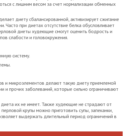
роться с лишним весом за счет нормализации обменных
 делает диету сбалансированной, активизирует сжигание
и. Часто при диетах отсутствие белка обусловливает
перловой диеты худеющие смогут оценить бодрость и
пов слабости и головокружения.
нную систему.
темы.
ов и микроэлементов делают такую диету приемлемой
ии и прочих заболеваний, которые сильно ограничивают
 диета их не имеет. Также худеющие не страдают от
 перловой крупы можно приготовить супы, запеканки,
позволяет выдержать длительный период ограничений в