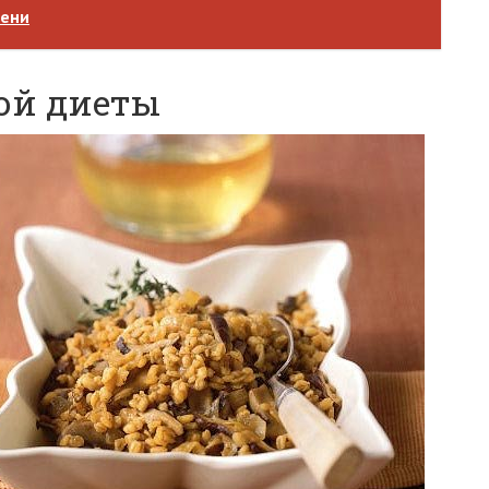
чени
ой диеты