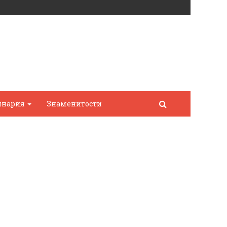
инария
Знаменитости