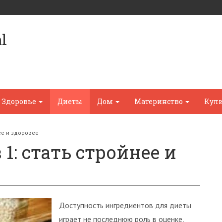
l
Здоровье
Диеты
Дом
Материнство
Кул
ее и здоровее
 1: стать стройнее и
Доступность ингредиентов для диеты
играет не последнюю роль в оценке,