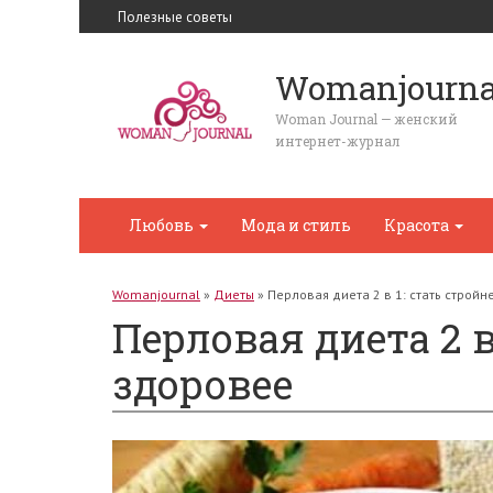
Полезные советы
Womanjourna
Woman Journal — женский
интернет-журнал
Любовь
Мода и стиль
Красота
Womanjournal
»
Диеты
»
Перловая диета 2 в 1: стать стройн
Перловая диета 2 в
здоровее