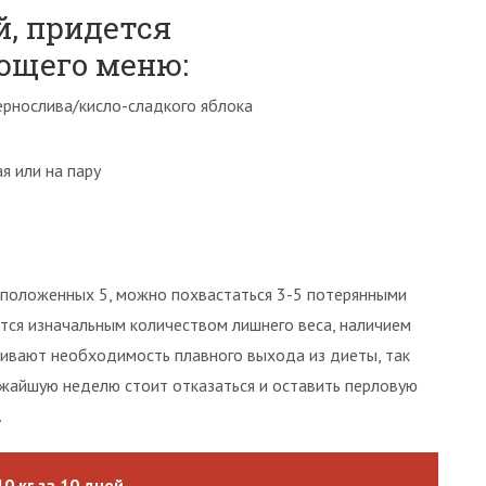
й, придется
ющего меню:
чернослива/кисло-сладкого яблока
я или на пару
 положенных 5, можно похвастаться 3-5 потерянными
тся изначальным количеством лишнего веса, наличием
кивают необходимость плавного выхода из диеты, так
ижайшую неделю стоит отказаться и оставить перловую
.
0 кг за 10 дней