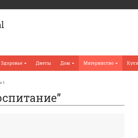
l
Здоровье
Диеты
Дом
Материнство
Кул
а 5
оспитание”