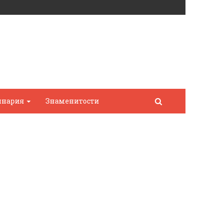
инария
Знаменитости