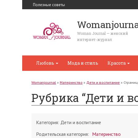
Полезные советы
Womanjourna
Woman Journal — женский
интернет-журнал
Любовь
Мода и стиль
Красота
Womanjournal
»
Материнство
»
Дети и воспитание
»
Страниц
Рубрика “Дети и в
Категория:
Дети и воспитание
Родительская категория:
Материнство