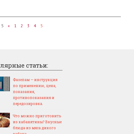
 5
«
1
2
3
4
5
лярные статьи:
Фазепам — инструкция
по применению, цена,
показания,
противопоказания и
передозировка.
Что можно приготовить
из кабанятины? Вкусные
блюда из мяса дикого
кабана.