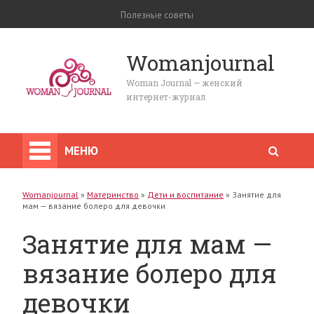
Полезные советы
Womanjournal
Woman Journal — женский
интернет-журнал
МЕНЮ
Womanjournal
»
Материнство
»
Дети и воспитание
»
Занятие для
мам — вязание болеро для девочки
Занятие для мам —
вязание болеро для
девочки