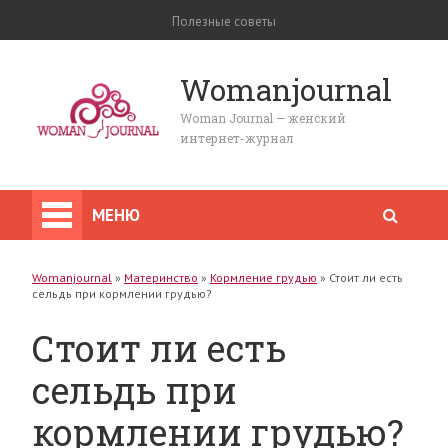
Полезные советы
Womanjournal
Woman Journal — женский
интернет-журнал
МЕНЮ
Womanjournal
»
Материнство
»
Кормление грудью
»
Стоит ли есть
сельдь при кормлении грудью?
Стоит ли есть
сельдь при
кормлении грудью?