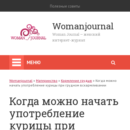
Полезные советы
Womanjournal
Woman Journal — женский
интернет-журнал
МЕНЮ
Womanjournal
»
Материнство
»
Кормление грудью
»
Когда можно
начать употребление курицы при грудном вскармливании
Когда можно начать
употребление
курицы при