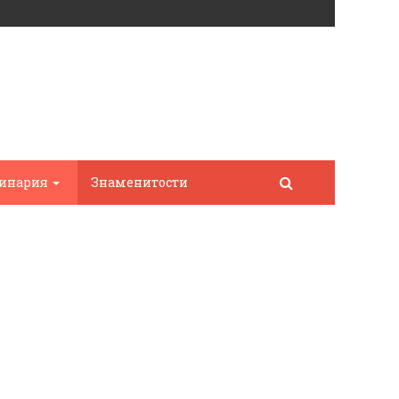
инария
Знаменитости