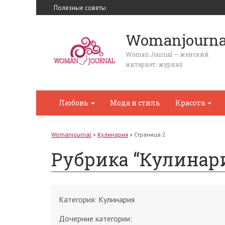
Полезные советы
Womanjourna
Woman Journal — женский
интернет-журнал
Любовь
Мода и стиль
Красота
Womanjournal
»
Кулинария
»
Страница 2
Рубрика “Кулинар
Категория:
Кулинария
Дочерние категории: