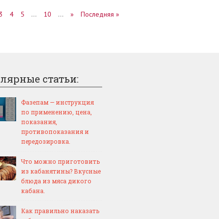
3
4
5
…
10
…
»
Последняя »
лярные статьи:
Фазепам — инструкция
по применению, цена,
показания,
противопоказания и
передозировка.
Что можно приготовить
из кабанятины? Вкусные
блюда из мяса дикого
кабана.
Как правильно наказать