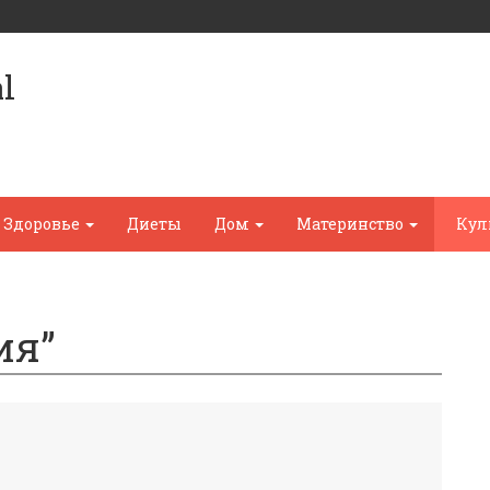
l
Здоровье
Диеты
Дом
Материнство
Кул
ия”