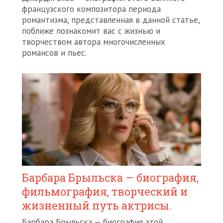
французского композитора периода
романтизма, представленная в данной статье,
поближе познакомит вас с жизнью и
творчеством автора многочисленных
романсов и пьес.
Барбара Брыльска — биография,
фильмография, творческий и
жизненный путь актрисы.
Барбара Брыльска — биография этой