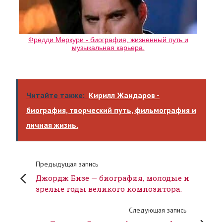
Фредди Меркури - биография, жизненный путь и
музыкальная карьера.
Читайте также:
Кирилл Жандаров -
биография, творческий путь, фильмография и
личная жизнь.
Предыдущая запись
Джордж Бизе — биография, молодые и
зрелые годы великого композитора.
Следующая запись