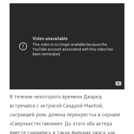
В течение некоторого времени Джаред
встречался с актрисой Сандрой МакКой,
сыгравшей роль демона перекрестка в сериале
«Сверхъестественное». До этого оба актера
вместе снимались в таких фильмах ужаса, как