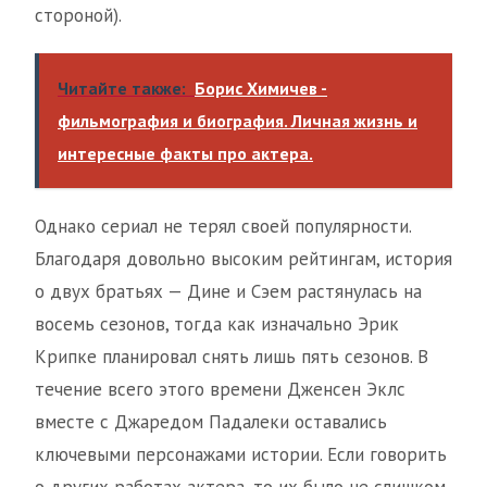
стороной).
Читайте также:
Борис Химичев -
фильмография и биография. Личная жизнь и
интересные факты про актера.
Однако сериал не терял своей популярности.
Благодаря довольно высоким рейтингам, история
о двух братьях — Дине и Сэем растянулась на
восемь сезонов, тогда как изначально Эрик
Крипке планировал снять лишь пять сезонов. В
течение всего этого времени Дженсен Эклс
вместе с Джаредом Падалеки оставались
ключевыми персонажами истории. Если говорить
о других работах актера, то их было не слишком