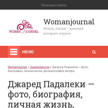
Полезные советы
Womanjournal
Woman Journal — женский
интернет-журнал
МЕНЮ
Womanjournal
»
Знаменитости
»
Джаред Падалеки — фото,
биография, личная жизнь, фильмография актера.
Джаред Падалеки —
фото, биография,
личная жизнь,