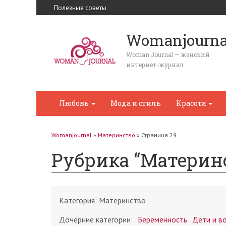
Полезные советы
Womanjourna
Woman Journal — женский
интернет-журнал
Любовь
Мода и стиль
Красота
Womanjournal
»
Материнство
»
Страница 29
Рубрика “Материн
Категория:
Материнство
Дочерние категории:
Беременность
Дети и в