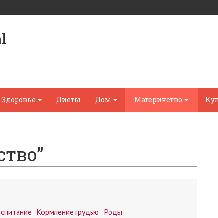
l
Здоровье
Диеты
Дом
Материнство
Ку
ство”
оспитание
Кормление грудью
Роды