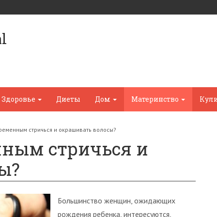
l
Здоровье
Диеты
Дом
Материнство
Кул
ременным стричься и окрашивать волосы?
нным стричься и
ы?
Большинство женщин, ожидающих
рождения ребенка, интересуются,