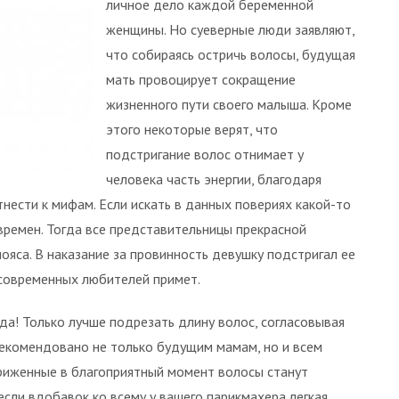
личное дело каждой беременной
женщины. Но суеверные люди заявляют,
что собираясь остричь волосы, будущая
мать провоцирует сокращение
жизненного пути своего малыша. Кроме
этого некоторые верят, что
подстригание волос отнимает у
человека часть энергии, благодаря
нести к мифам. Если искать в данных повериях какой-то
 времен. Тогда все представительницы прекрасной
ояса. В наказание за провинность девушку подстригал ее
 современных любителей примет.
да! Только лучше подрезать длину волос, согласовывая
рекомендовано не только будущим мамам, но и всем
риженные в благоприятный момент волосы станут
 если вдобавок ко всему у вашего парикмахера легкая