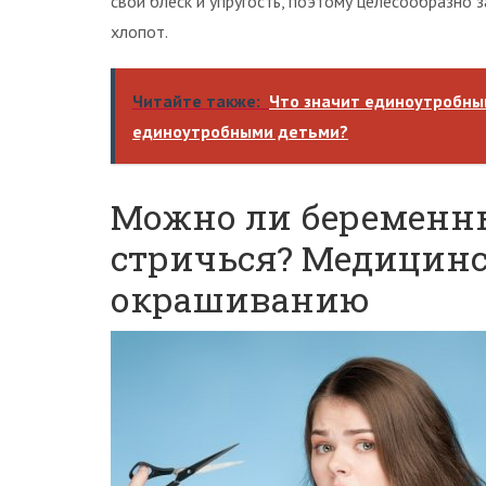
свой блеск и упругость, поэтому целесообразно
хлопот.
Читайте также:
Что значит единоутробны
единоутробными детьми?
Можно ли беременны
стричься? Медицинс
окрашиванию