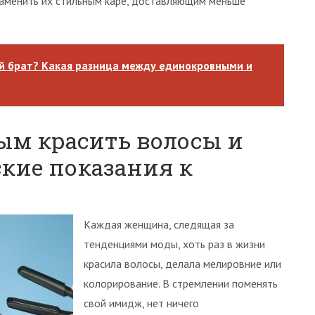
 заменить их стильным каре, доставляющим меньше
й брат? Какая разница между единокровными и
м красить волосы и
кие показания к
Каждая женщина, следящая за
тенденциями моды, хоть раз в жизни
красила волосы, делала мелировние или
колорирование. В стремлении поменять
свой имидж, нет ничего