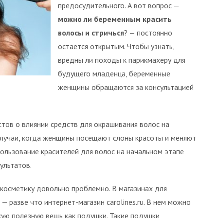
предосудительного. А вот вопрос —
можно ли беременным красить
волосы и стричься
? — постоянно
остается открытым. Чтобы узнать,
вредны ли походы к парикмахеру для
будущего младенца, беременные
женщины обращаются за консультацией
стов о влиянии средств для окрашивания волос на
случаи, когда женщины посещают слоны красоты и меняют
спользование красителей для волос на начальном этапе
ультатов.
 косметику довольно проблемно. В магазинах для
— разве что интернет-магазин carolines.ru. В нем можно
акую полезную вещь как подушки. Такие подушки