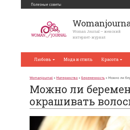
Полезные советы
Womanjourna
Woman Journal — женский
интернет-журнал
Любовь
Мода и стиль
Красота
Womanjournal
»
Материнство
»
Беременность
»
Можно ли бе
Можно ли береме
окрашивать волос