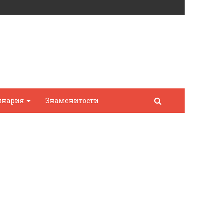
инария
Знаменитости