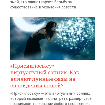
змей, это олицетворяет борьбу за
существование и угрызения совести.
«Приснилось.су» —
виртуальный сонник. Как
влияют лунные фазы на
сновидения людей?
«Приснилось.су» — это виртуальный сонник,
который позволяет посмотреть развернутое,
правильное толкование любого сновидения.