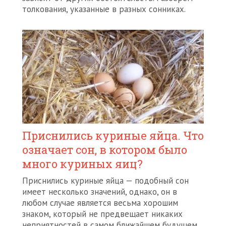
толкования, указанные в разных сонниках.
Приснились куриные яйца. Что
означает сон, в котором было
много куриных яиц?
Приснились куриные яйца — подобный сон
имеет несколько значений, однако, он в
любом случае является весьма хорошим
знаком, который не предвещает никаких
неприятностей в самом ближайшем будущем.