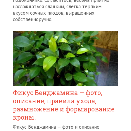
подоконнике. Согласитесь, весьма приятно
наслаждаться сладким, слегка терпким
вкусом сочных плодов, выращенных
собственноручно.
Фикус Бенджамина — фото,
описание, правила ухода,
размножение и формирование
кроны.
Фикус Бенджамина — фото и описание