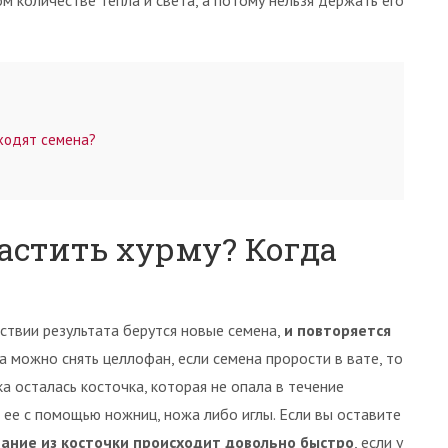
 количестве тепла и света, а потому нельзя держать его
сходят семена?
астить хурму? Когда
тствии результата берутся новые семена,
и повторяется
ка можно снять целлофан, если семена прорости в вате, то
ка осталась косточка, которая не опала в течение
 ее с помощью ножниц, ножа либо иглы. Если вы оставите
ание из косточки происходит довольно быстро
, если у