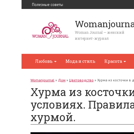
Полезные советы
Womanjourna
Woman Journal — женский
интернет-журнал
Любовь
Мода и стиль
Красота
Womanjournal
»
Дом
»
Цветоводство
»
Хурма из косточки в
Хурма из косточк
условиях. Правил
хурмой.