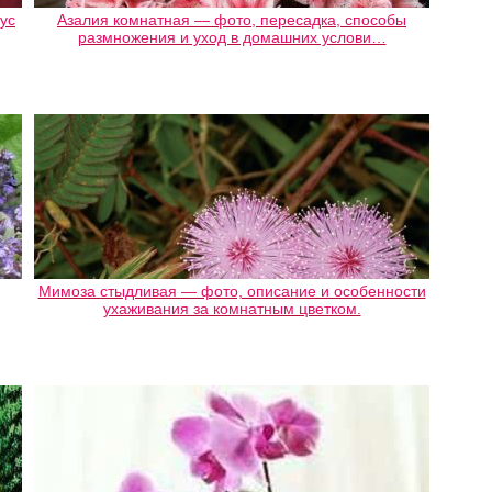
ус
Азалия комнатная — фото, пересадка, способы
размножения и уход в домашних услови…
Мимоза стыдливая — фото, описание и особенности
ухаживания за комнатным цветком.