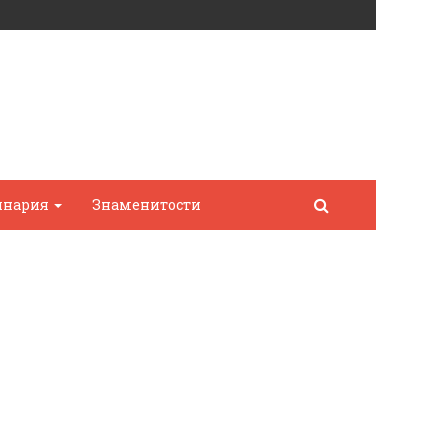
инария
Знаменитости