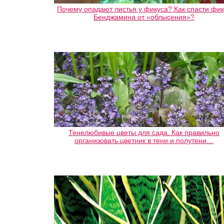
Почему опадают листья у фикуса? Как спасти фик
Бенджамина от «облысения»?
Тенелюбивые цветы для сада. Как правильно
организовать цветник в тени и полутени…