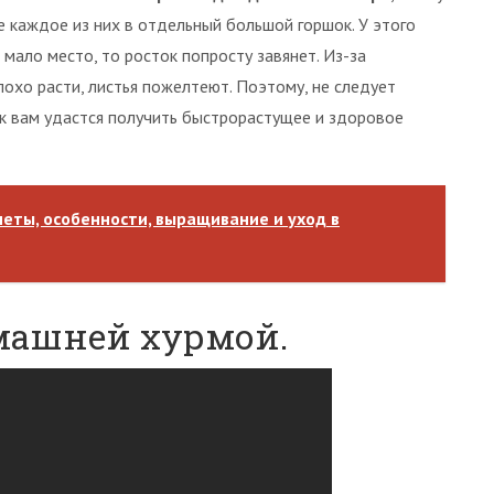
те каждое из них в отдельный большой горшок. У этого
 мало место, то росток попросту завянет. Из-за
охо расти, листья пожелтеют. Поэтому, не следует
ак вам удастся получить быстрорастущее и здоровое
еты, особенности, выращивание и уход в
омашней хурмой.