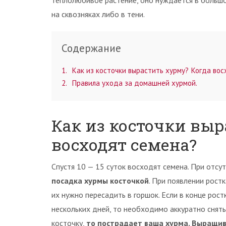
теплолюбивое растение, оно нуждается в большом
на сквозняках либо в тени.
Содержание
1
Как из косточки вырастить хурму? Когда во
2
Правила ухода за домашней хурмой.
Как из косточки выр
восходят семена?
Спустя 10 — 15 суток восходят семена. При отсу
посадка хурмы косточкой
. При появлении рост
их нужно пересадить в горшок. Если в конце рост
нескольких дней, то необходимо аккуратно снять
косточку,
то пострадает ваша хурма. Выращив