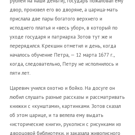
рублей на наши деньги), государь пожаловал ему
двор, произвел его во дворяне, а царица-мать
прислала две пары богатого верхнего и
исподнего платья и «весь убор», в который по
уходе государя и патриарха Зотов тут же и
перерядился. Крекшин отметил и день, когда
началось обучение Петра, — 12 марта 1677 г.,
когда, следовательно, Петру не исполнилось и
пяти лет.
Царевич учился охотно и бойко. На досуге он
любил слушать разные рассказы и рассматривать
книжки с «кунштами», картинками. Зотов сказал
об этом царице, и та велела ему выдать
«исторические книги», рукописи с рисунками из
дворцовой библиотеки, и заказала живописного