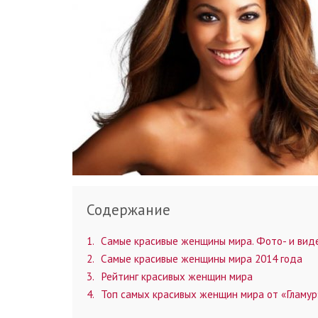
Содержание
1
Самые красивые женщины мира. Фото- и вид
2
Самые красивые женщины мира 2014 года
3
Рейтинг красивых женщин мира
4
Топ самых красивых женщин мира от «Гламур