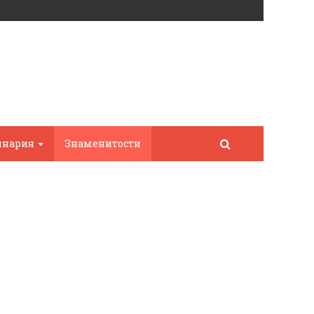
инария
Знаменитости