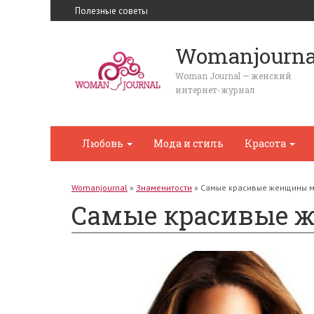
Полезные советы
Womanjourna
Woman Journal — женский
интернет-журнал
Любовь
Мода и стиль
Красота
Womanjournal
»
Знаменитости
»
Самые красивые женщины м
Самые красивые 