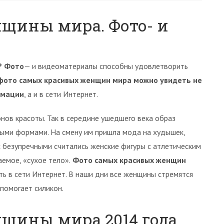
щины мира. Фото- и
? Фото
— и видеоматериалы способны удовлетворить
фото самых красивых женщин мира можно увидеть не
рмации
, а и в сети Интернет.
ов красоты. Так в середине ушедшего века образ
ными формами. На смену им пришла мода на худышек,
 безупречными считались женские фигуры с атлетическим
емое, «сухое тело».
Фото самых красивых женщин
ть в сети Интернет. В наши дни все женщины стремятся
помогает силикон.
щины мира 2014 года