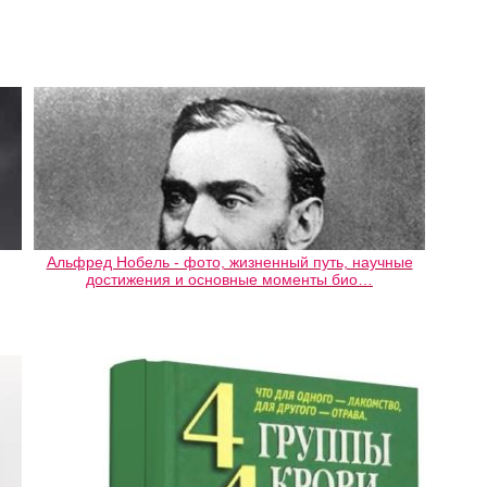
Альфред Нобель - фото, жизненный путь, научные
достижения и основные моменты био…