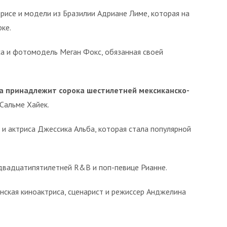
исе и модели из Бразилии Адриане Лиме, которая на
ке.
а и фотомодель Меган Фокс, обязанная своей
а принадлежит сорока шестилетней мексиканско-
 Сальме Хайек.
и актриса Джессика Альба, которая стала популярной
двадцатипятилетней R&B и поп-певице Рианне.
нская киноактриса, сценарист и режиссер Анджелина