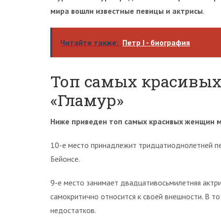
мира вошли известные певицы и актрисы
.
Читайте также:
Петр I - биография
Топ самых красивы
«Гламур»
Ниже приведен топ самых красивых женщин 
10-е место принадлежит тридцатиоднолетней пе
Бейонсе.
9-е место занимает двадцативосьмилетняя актри
самокритично относится к своей внешности. В то
недостатков.