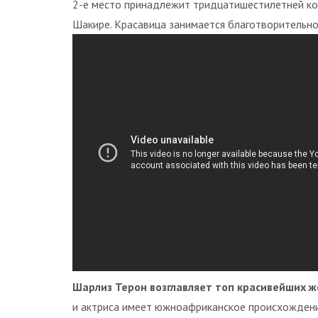
2-е место принадлежит тридцатишестилетней ко
Шакире. Красавица занимается благотворительн
Шарлиз Терон возглавляет топ красивейших 
и актриса имеет южноафриканское происхождение