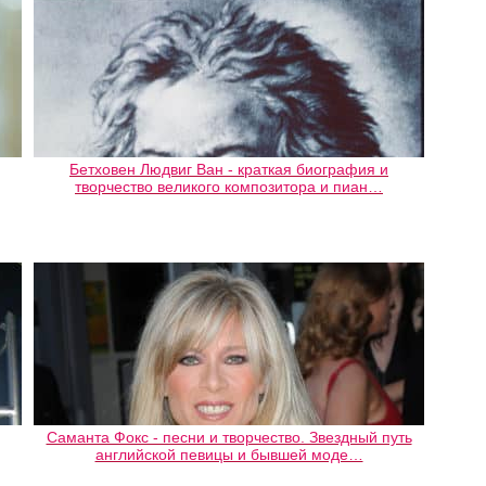
Бетховен Людвиг Ван - краткая биография и
творчество великого композитора и пиан…
Саманта Фокс - песни и творчество. Звездный путь
английской певицы и бывшей моде…