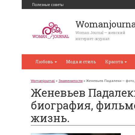
Полезные советы
Womanjourna
Woman Journal — женский
интернет-журнал
Любовь
Мода и стиль
Красота
Womanjournal
»
Знаменитости
»
Женевьев Падалеки — фото, 
Женевьев Падалеки
биография, фильм
жизнь.