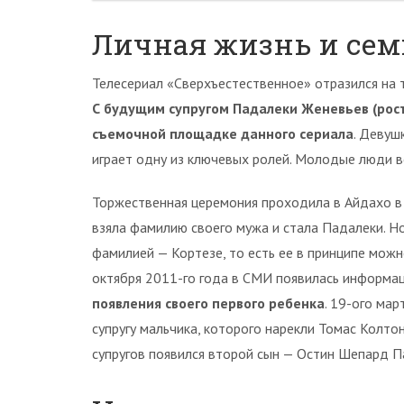
Личная жизнь и сем
Телесериал «Сверхъестественное» отразился на т
С будущим супругом Падалеки Женевьев (рос
съемочной площадке данного сериала
. Девуш
играет одну из ключевых ролей. Молодые люди вс
Торжественная церемония проходила в Айдахо в
взяла фамилию своего мужа и стала Падалеки. Н
фамилией — Кортезе, то есть ее в принципе мож
октября 2011-го года в СМИ появилась информа
появления своего первого ребенка
. 19-ого ма
супругу мальчика, которого нарекли Томас Колто
супругов появился второй сын — Остин Шепард П