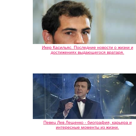
Икер Касильяс. Последние новости о жизни и
достижениях выдающегося вратаря.
Певец Лев Лещенко - биография, карьера и
интересные моменты из жизни.