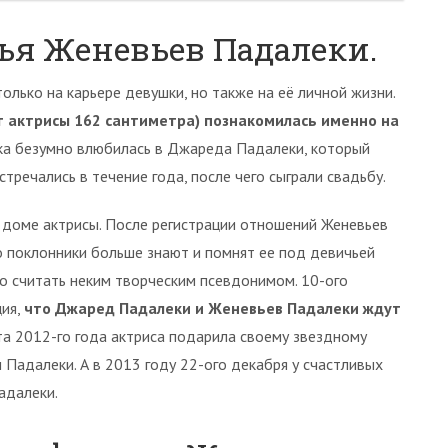
ья Женевьев Падалеки.
олько на карьере девушки, но также на её личной жизни.
т актрисы 162 сантиметра) познакомилась именно на
ка безумно влюбилась в Джареда Падалеки, который
тречались в течение года, после чего сыграли свадьбу.
 доме актрисы. После регистрации отношений Женевьев
о поклонники больше знают и помнят ее под девичьей
но считать неким творческим псевдонимом. 10-ого
ция,
что Джаред Падалеки и Женевьев Падалеки ждут
рта 2012-го года актриса подарила своему звездному
н Падалеки. А в 2013 году 22-ого декабря у счастливых
адалеки.