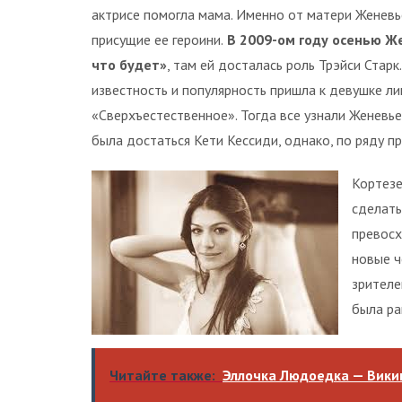
актрисе помогла мама. Именно от матери Женев
присущие ее героини.
В 2009-ом году осенью Же
что будет»
, там ей досталась роль Трэйси Стар
известность и популярность пришла к девушке ли
«Сверхъестественное». Тогда все узнали Женевь
была достаться Кети Кессиди, однако, по ряду пр
Кортезе
сделать
превосх
новые ч
зрителе
была ра
Читайте также:
Эллочка Людоедка — Викип