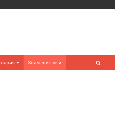
инария
Знаменитости