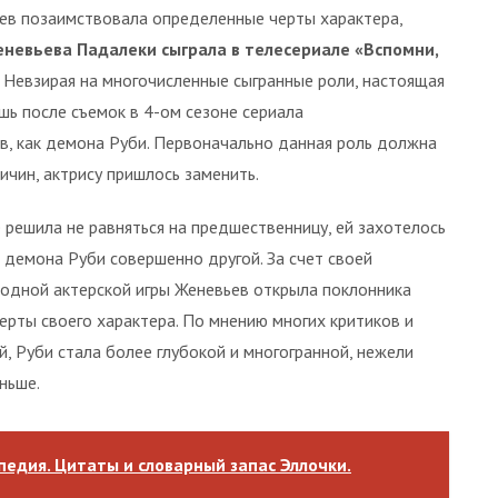
ьев позаимствовала определенные черты характера,
невьева Падалеки сыграла в телесериале «Вспомни,
к. Невзирая на многочисленные сыгранные роли, настоящая
шь после съемок в 4-ом сезоне сериала
ев, как демона Руби. Первоначально данная роль должна
ичин, актрису пришлось заменить.
 решила не равняться на предшественницу, ей захотелось
 демона Руби совершенно другой. За счет своей
одной актерской игры Женевьев открыла поклонника
ерты своего характера. По мнению многих критиков и
й, Руби стала более глубокой и многогранной, нежели
ньше.
едия. Цитаты и словарный запас Эллочки.