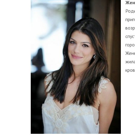
Жен
Роди
приг
возр
спус
горо
Жене
жила
кров