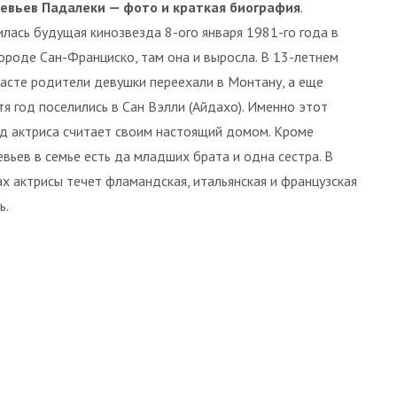
евьев Падалеки — фото и краткая биография
.
лась будущая кинозвезда 8-ого января 1981-го года в
ороде Сан-Франциско, там она и выросла. В 13-летнем
асте родители девушки переехали в Монтану, а еще
тя год поселились в Сан Вэлли (Айдахо). Именно этот
д актриса считает своим настоящий домом. Кроме
вьев в семье есть да младших брата и одна сестра. В
х актрисы течет фламандская, итальянская и французская
ь.