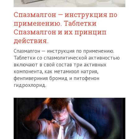
Спазмалгон — инструкция по
применению. Таблетки
Спазмалгон и их принцип
действия.
Спазмалгон — инструкция по применению.
Таблетки со спазмолитической активностью
включают в свой состав три активных
компонента, как метамизол натрия,
фенпивериния бромид и питофенон
гидрохлорид.