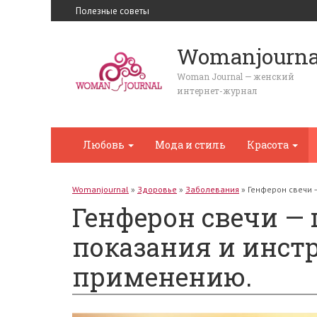
Полезные советы
Womanjourna
Woman Journal — женский
интернет-журнал
Любовь
Мода и стиль
Красота
Womanjournal
»
Здоровье
»
Заболевания
»
Генферон свечи 
Генферон свечи — 
показания и инст
применению.