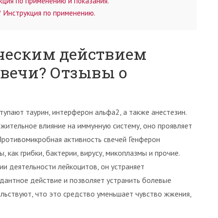
кция по применению и показания.
? Инструкция по применению.
ческим действием
свечи? Отзывы о
упают таурин, интерферон альфа2, а также анестезин.
жительное влияние на иммунную систему, оно проявляет
Противомикробная активность свечей Генферон
 как грибки, бактерии, вирусу, микоплазмы и прочие.
ии деятельности лейкоцитов, он устраняет
идантное действие и позволяет устранить болевые
льствуют, что это средство уменьшает чувство жжения,