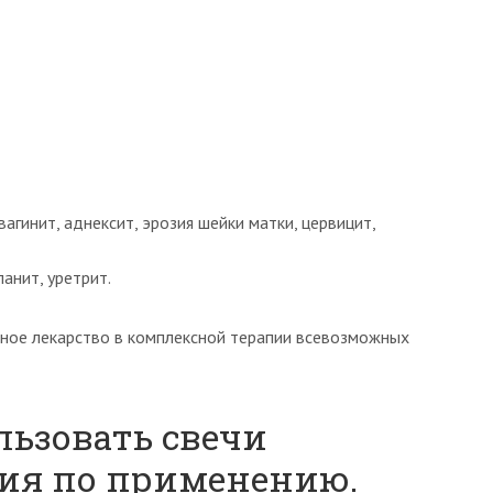
агинит, аднексит, эрозия шейки матки, цервицит,
анит, уретрит.
ьное лекарство в комплексной терапии всевозможных
льзовать свечи
ия по применению.