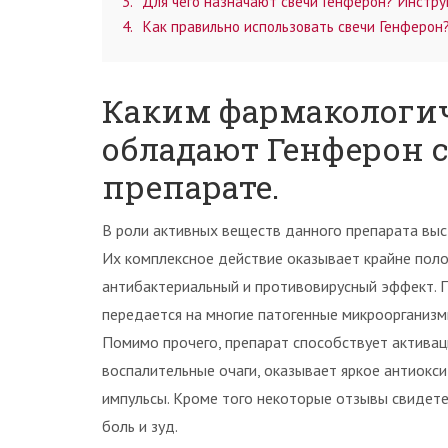
3
Для чего назначают свечи Генферон? Инстру
4
Как правильно использовать свечи Генферон
Каким фармакологи
обладают Генферон 
препарате.
В роли активных веществ данного препарата выст
Их комплексное действие оказывает крайне поло
антибактериальный и противовирусный эффект. 
передается на многие патогенные микроорганизмы,
Помимо прочего, препарат способствует активац
воспалительные очаги, оказывает яркое антиокс
импульсы. Кроме того некоторые отзывы свидете
боль и зуд.