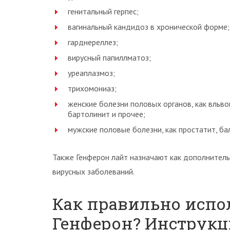
генитальный герпес;
вагинальный кандидоз в хронической форме;
гарднереллез;
вирусный папиллматоз;
уреаплазмоз;
трихомониаз;
женские болезни половых органов, как вльвов
бартолинит и прочее;
мужские половые болезни, как простатит, бал
Также Генферон лайт назначают как дополнител
вирусных заболеваний.
Как правильно испо
Генферон? Инструкц