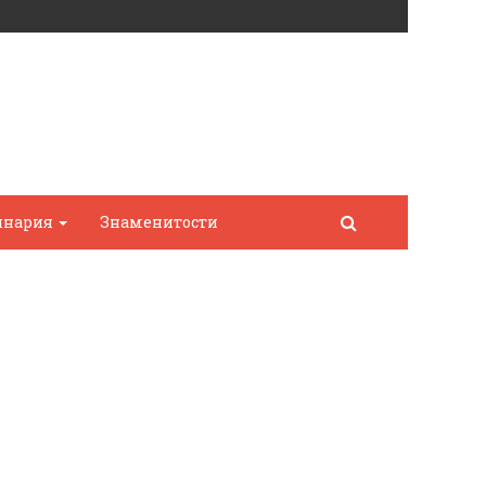
инария
Знаменитости