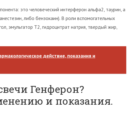
понента: это человеческий интерферон альфа2, таурин, а
нестезин, либо бензокаин). В роли вспомогательных
ол, эмульгатор Т2, гидроцитрат натрия, твердый жир,
армакологическое действие, показания и
свечи Генферон?
енению и показания.