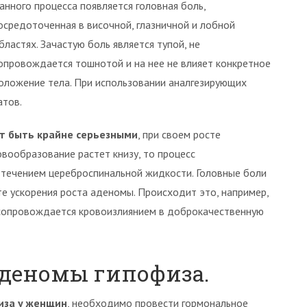
анного процесса появляется головная боль,
осредоточенная в височной, глазничной и лобной
бластях. Зачастую боль является тупой, не
опровождается тошнотой и на нее не влияет конкретное
оложение тела. При использовании аналгезирующих
атов.
ут быть крайне серьезными
, при своем росте
вообразование растет книзу, то процесс
течением цереброспинальной жидкости. Головные боли
ате ускорения роста аденомы. Происходит это, например,
 сопровождается кровоизлиянием в доброкачественную
деномы гипофиза.
иза у женщин
, необходимо провести гормональное