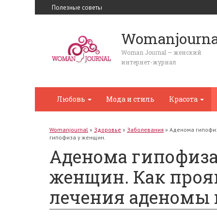
Полезные советы
Womanjourna
Woman Journal — женский
интернет-журнал
Любовь
Мода и стиль
Красота
Womanjournal
»
Здоровье
»
Заболевания
»
Аденома гипофиз
гипофиза у женщин.
Аденома гипофиза
женщин. Как проя
лечения аденомы 