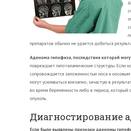
д
с
о
с
п
препаратов обычно не удается добиться результ
Аденома гипофиза, последствия которой мог
повреждает гипоталамические структуры. Если но
сопровождается заложенностью носа и носовым 
могут усиливаться внезапно, зачастую в результ
во время беременности либо в период, который
опухоль.
Диагностирование а
Если были выявлены признаки аденомы гипоф