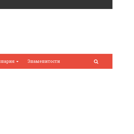
инария
Знаменитости