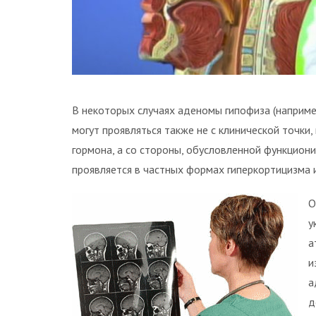
В некоторых случаях аденомы гипофиза (наприм
могут проявляться также не с клинической точки
гормона, а со стороны, обусловленной функцион
проявляется в частных формах гиперкортицизма 
О
у
а
и
а
д