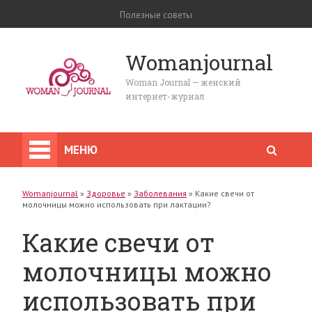
Полезные советы
Womanjournal
Woman Journal — женский
интернет-журнал
МЕНЮ
Womanjournal
»
Здоровье
»
Заболевания
»
Какие свечи от
молочницы можно использовать при лактации?
Какие свечи от
молочницы можно
использовать при