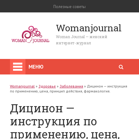
Полезные советы
Womanjournal
Woman Journal — женский
интернет-журнал
МЕНЮ
Womanjournal
»
Здоровье
»
Заболевания
»
Дицинон — инструкция
по применению, цена, принцип действия, фармакология.
Дицинон —
инструкция по
применению, цена,