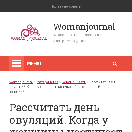
Полезные советы
Womanjournal
Woman Journal — женский
интернет-журнал
МЕНЮ
Womanjournal
»
Материнство
»
Беременность
»
Рассчитать день
овуляций. Когда у женщины наступает благоприятный день для
зачатия?
Рассчитать день
овуляций. Когда у