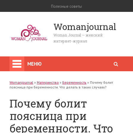
Полезные советы
Womanjournal
Woman Journal — женский
интернет-журнал
МЕНЮ
Womanjournal
»
Материнство
»
Беременность
»
Почему болит
поясница при беременности. Что делать в таких случаях?
Почему болит
поясница при
беременности. Что