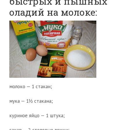
быстрых и пышных
оладий на молоке:
молоко — 1 стакан;
мука — 1½ стакана;
куриное яйцо — 1 штука;