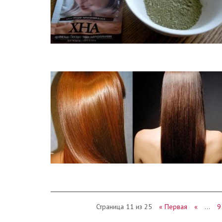
Страница 11 из 25
« Первая
«
…
9