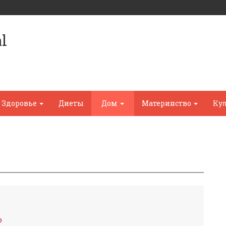
l
Здоровье
Диеты
Дом
Материнство
Ку
о