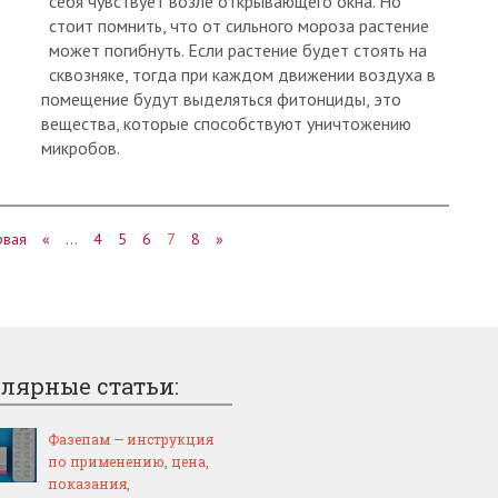
себя чувствует возле открывающего окна. Но
стоит помнить, что от сильного мороза растение
может погибнуть. Если растение будет стоять на
сквозняке, тогда при каждом движении воздуха в
помещение будут выделяться фитонциды, это
вещества, которые способствуют уничтожению
микробов.
рвая
«
…
4
5
6
7
8
»
лярные статьи:
Фазепам — инструкция
по применению, цена,
показания,