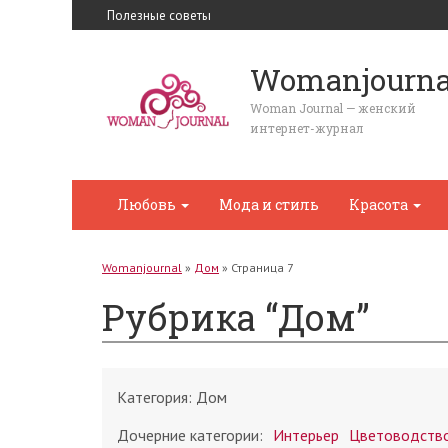
Полезные советы
Womanjourna
Woman Journal — женский
интернет-журнал
Любовь
Мода и стиль
Красота
Womanjournal
»
Дом
»
Страница 7
Рубрика “Дом”
Категория:
Дом
Дочерние категории:
Интерьер
Цветоводств