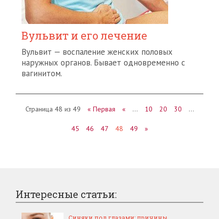
Вульвит и его лечение
Вульвит — воспаление женских половых
наружных органов. Бывает одновременно с
вагинитом.
Страница 48 из 49
« Первая
«
…
10
20
30
…
45
46
47
48
49
»
Интересные статьи:
Синяки под глазами: причины