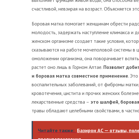
выполняет функции живой воды, она способна ве
счастливой, невзирая на возраст. Объясняется эт
Боровая матка помогает женщинам обрести радо
молодость, задержать наступление климакса и до
женском организме создает такие условия, котор
сказываются на работе мочеполовой системы в ц
омоложении организма, она поворачивает вспять
растет оно лишь в Горном Алтае.
Позволит доби
и боровая матка совместное применение
. Эт
воспалительных заболеваний, от фибромы матки,
кровотечения, цистита и прочих женских болезн
лекарственные средства –
это шалфей, боровая 
травы обладают целебными свойствами, в частнос
Читайте также:
Базирон АС — отзывы, пол