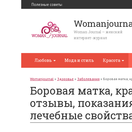
Полезные советы
Womanjourna
Woman Journal — женский
интернет-журнал
Любовь
Мода и стиль
Красота
Womanjournal
»
Здоровье
»
Заболевания
»
Боровая матка, 
Боровая матка, кр
отзывы, показани
лечебные свойства