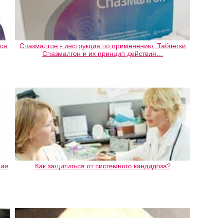
ся
Спазмалгон - инструкция по применению. Таблетки
Спазмалгон и их принцип действия…
ния
Как защититься от системного кандидоза?