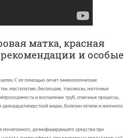
ровая матка, красная
 рекомендации и особые
целях. С ее помощью лечат гинекологические
тки, мастопатию, бесплодие, токсикозы, маточные
непроходимость и воспаление труб, спаечные процессы,
 и двенадцатиперстной кишки, болезни печени и желчного
ве мочегонного, дезинфицирующего средства при
е цистита, пиелонефрита, при воспалении предстательной