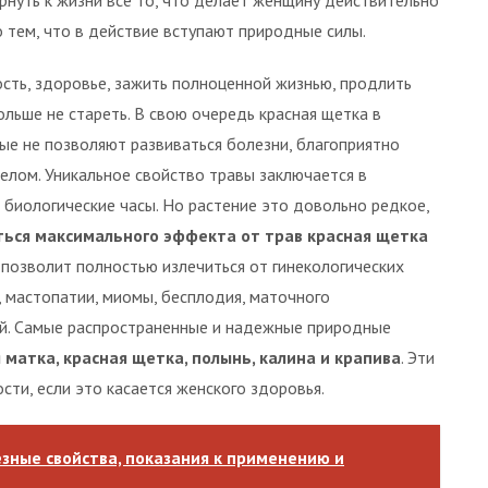
рнуть к жизни все то, что делает женщину действительно
о тем, что в действие вступают природные силы.
сть, здоровье, зажить полноценной жизнью, продлить
льше не стареть. В свою очередь красная щетка в
ые не позволяют развиваться болезни, благоприятно
елом. Уникальное свойство травы заключается в
 биологические часы. Но растение это довольно редкое,
ться максимального эффекта от трав красная щетка
о позволит полностью излечиться от гинекологических
 мастопатии, миомы, бесплодия, маточного
ей. Самые распространенные и надежные природные
матка, красная щетка, полынь, калина и крапива
. Эти
ти, если это касается женского здоровья.
езные свойства, показания к применению и