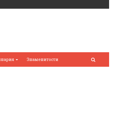
инария
Знаменитости