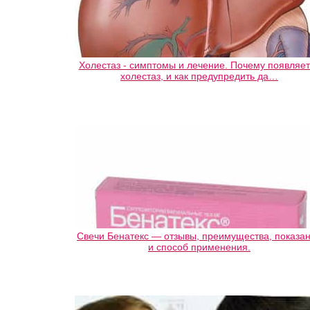
Холестаз - симптомы и лечение. Почему появляет
холестаз, и как предупредить да…
Свечи Бенатекс — отзывы, преимущества, показа
и способ применения.