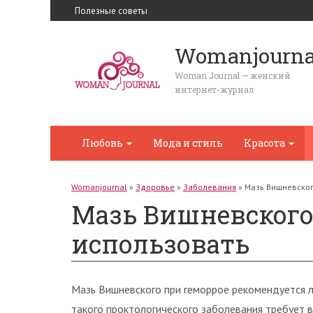
Полезные советы
Womanjourna
Woman Journal — женский
интернет-журнал
Любовь
Мода и стиль
Красота
Womanjournal
»
Здоровье
»
Заболевания
»
Мазь Вишневског
Мазь Вишневского 
использовать
Мазь Вишневского при геморрое рекомендуется л
такого проктологического заболевания требует 