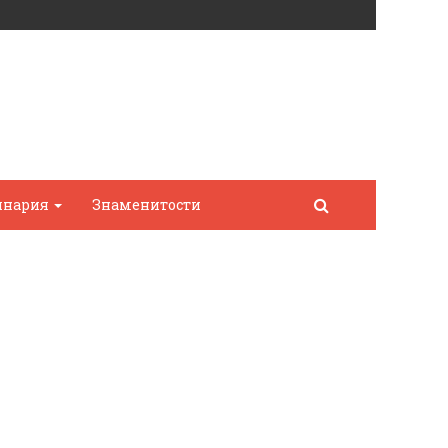
инария
Знаменитости