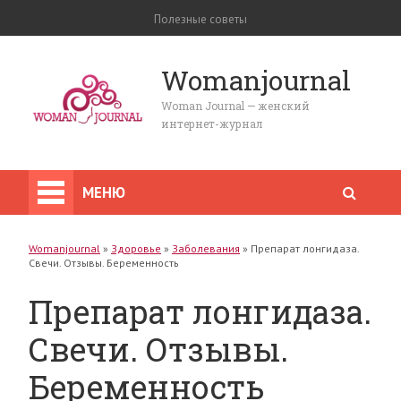
Полезные советы
Womanjournal
Woman Journal — женский
интернет-журнал
МЕНЮ
Womanjournal
»
Здоровье
»
Заболевания
»
Препарат лонгидаза.
Свечи. Отзывы. Беременность
Препарат лонгидаза.
Свечи. Отзывы.
Беременность