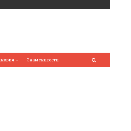
инария
Знаменитости