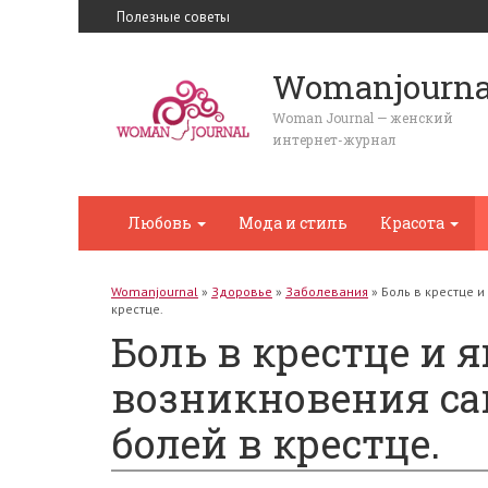
Полезные советы
Womanjourna
Woman Journal — женский
интернет-журнал
Любовь
Мода и стиль
Красота
Womanjournal
»
Здоровье
»
Заболевания
»
Боль в крестце и
крестце.
Боль в крестце и 
возникновения сак
болей в крестце.