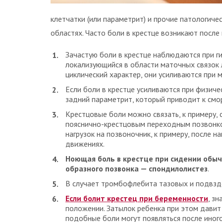
клетчатки (или параметрит) и прочие патологич
областях. Часто боли в крестце возникают после
Зачастую боли в крестце наблюдаются при ги
локализующийся в области маточных связок 
циклический характер, они усиливаются при 
Если боли в крестце усиливаются при физиче
задний параметрит, который приводит к см
Крестцовые боли можно связать, к примеру, 
пояснично-крестцовым переходным позвонко
нагрузок на позвоночник, к примеру, после 
движениях.
Ноющая боль в крестце при сидении обыч
образного позвонка — спондилолистез
.
В случает тромбофлебита тазовых и подвздо
Если болит крестец при беременности
, з
положении. Затылок ребенка при этом давит 
подобные боли могут появляться после иног