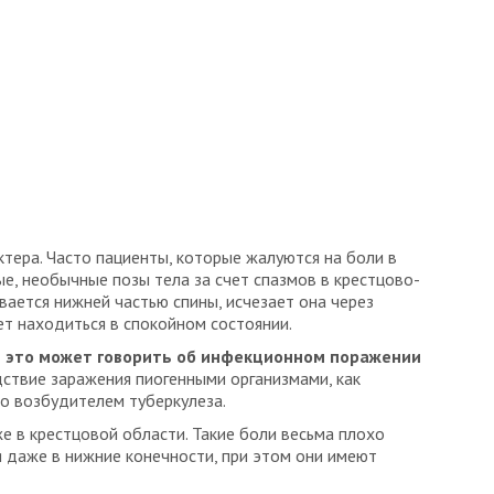
тера. Часто пациенты, которые жалуются на боли в
е, необычные позы тела за счет спазмов в крестцово-
ается нижней частью спины, исчезает она через
ет находиться в спокойном состоянии.
е это может говорить об инфекционном поражении
дствие заражения пиогенными организмами, как
о возбудителем туберкулеза.
е в крестцовой области. Такие боли весьма плохо
я даже в нижние конечности, при этом они имеют