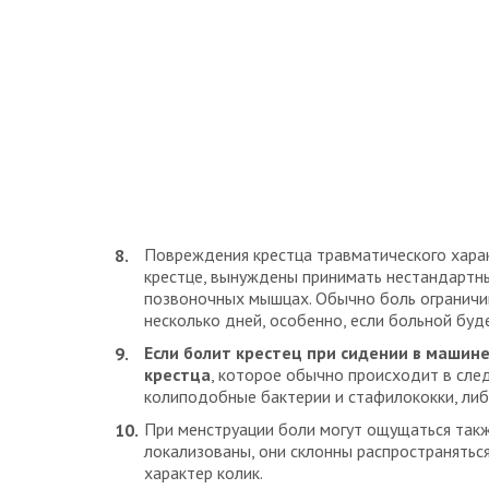
Повреждения крестца травматического харак
крестце, вынуждены принимать нестандартны
позвоночных мышцах. Обычно боль ограничив
несколько дней, особенно, если больной буд
Если болит крестец при сидении в машин
крестца
, которое обычно происходит в сле
колиподобные бактерии и стафилококки, либ
При менструации боли могут ощущаться такж
локализованы, они склонны распространятьс
характер колик.