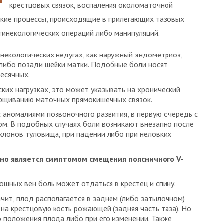
крестцовых связок, воспаления околоматочной
еские процессы, происходящие в прилегающих тазовых
 гинекологических операций либо манипуляций.
некологических недугах, как наружный эндометриоз,
либо позади шейки матки. Подобные боли носят
месячных.
ских нагрузках, это может указывать на хронический
орщиванию маточных прямокишечных связок.
с аномалиями позвоночного развития, в первую очередь с
м. В подобных случаях боли возникают внезапно после
наклонов туловища, при падении либо при неловких
но является симптомом смещения поясничного V-
шных вен боль может отдаться в крестец и спину.
начит, плод располагается в заднем (либо затылочном)
на крестцовую кость рожающей (задняя часть таза). Но
о положения плода либо при его изменении. Также