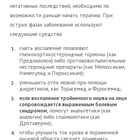
негативных последствий, необходимо по
возможности раньше начать терапию. При
острых фазах заболевания используют
следующие средства:
снять воспаление позволяют
глюкокортикостероидные гормоны (как
Преднизолон) либо противовоспалительные
нестероидные препараты (как Мелоксикам,
Нимесулид и Пироксикам);
уменьшить отек можно при помощи
диуретиков, как Торасемид и Фуросемид;
если воспаление тройничного нерва на лице
сопровождается выраженным болевым
синдромом
, помогут анальгетики (как
анальгин) либо спазмолитики (как
Дротаверин);
чтобы улучшить ток крови в пораженной
лицевой области следует применять