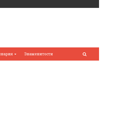
инария
Знаменитости