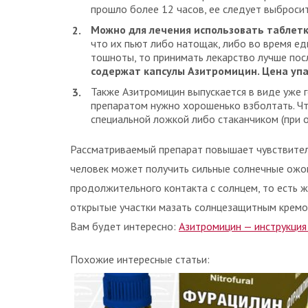
прошло более 12 часов, ее следует выбросит
Можно для лечения использовать таблетк
что их пьют либо натощак, либо во время ед
тошноты, то принимать лекарство лучше пос
содержат капсулы Азитромицин. Цена упа
Также Азитромицин выпускается в виде уже 
препаратом нужно хорошенько взболтать. Чт
специальной ложкой либо стаканчиком (при о
Рассматриваемый препарат повышает чувствитель
человек может получить сильные солнечные ожог
продолжительного контакта с солнцем, то есть 
открытые участки мазать солнцезащитным кремо
Вам будет интересно:
Азитромицин — инструкция
Похожие интересные статьи: