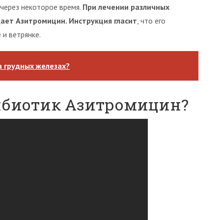
 через некоторое время.
При лечении различных
ает Азитромицин. Инструкция гласит
, что его
 и ветрянке.
а грудных железах?
ибиотик Азитромицин?