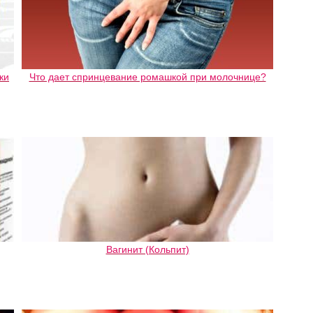
ки
Что дает спринцевание ромашкой при молочнице?
Вагинит (Кольпит)