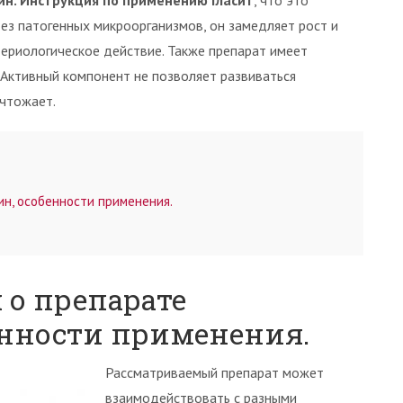
н. Инструкция по применению гласит
, что это
ез патогенных микроорганизмов, он замедляет рост и
ериологическое действие. Также препарат имеет
 Активный компонент не позволяет развиваться
ичтожает.
н, особенности применения.
о препарате
нности применения.
Рассматриваемый препарат может
взаимодействовать с разными