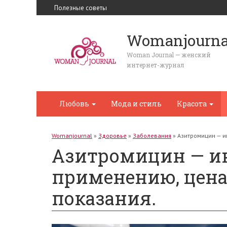
Полезные советы
Womanjourna
Woman Journal — женский
интернет-журнал
Любовь
Мода и стиль
Красота
Womanjournal
»
Здоровье
»
Заболевания
»
Азитромицин — и
Азитромицин — и
применению, цена
показания.