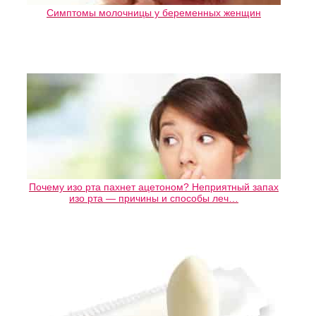
Симптомы молочницы у беременных женщин
Почему изо рта пахнет ацетоном? Неприятный запах
изо рта — причины и способы леч…