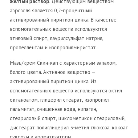
желтый раствор
. Действующим веществом
аэрозоля является 0,2-процентный
активированный пиритион цинка. В качестве
вспомогательных веществ используются
этиловый спирт, лаурилсульфат натрия,
пропеллентам и изопропилмиристат.
Мазь/крем Скин-кап с характерным запахом,
белого цвета. Активное вещество —
активированный пиритион цинка. Из
вспомогательных веществ используются октил
октаноатом, глицерил стеарат, изопропил
пальмитат, очищенная вода, нипагин,
стеариловый спирт, циклометикон стеариловый,
дистеарат полиглицерил 3-метил глюкоза, кокоат
сукрозы и ароматизаторы.