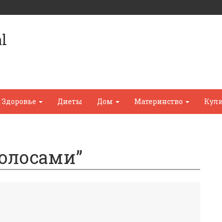
l
Здоровье
Диеты
Дом
Материнство
Кул
волосами”