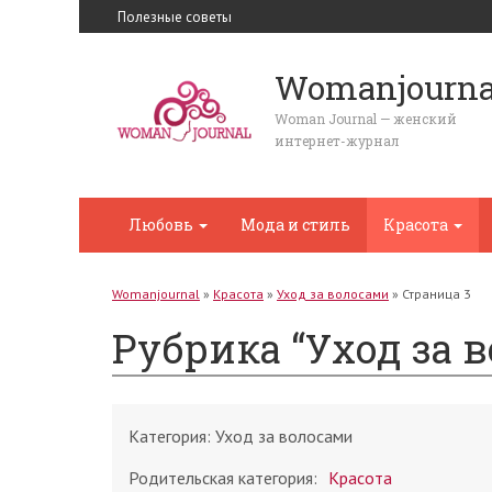
Полезные советы
Womanjourna
Woman Journal — женский
интернет-журнал
Любовь
Мода и стиль
Красота
Womanjournal
»
Красота
»
Уход за волосами
»
Страница 3
Рубрика “Уход за 
Категория:
Уход за волосами
Родительская категория:
Красота