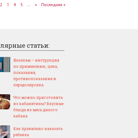
2
3
4
5
…
»
Последняя »
лярные статьи:
Фазепам — инструкция
по применению, цена,
показания,
противопоказания и
передозировка.
Что можно приготовить
из кабанятины? Вкусные
блюда из мяса дикого
кабана.
Как правильно наказать
ребенка