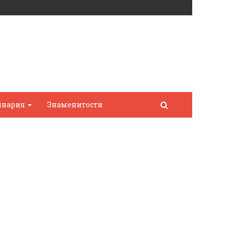
инария
Знаменитости