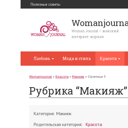
Полезные советы
Womanjourna
Woman Journal — женский
интернет-журнал
Любовь
Мода и стиль
Красота
Womanjournal
»
Красота
»
Макияж
»
Страница 3
Рубрика “Макияж”
Категория:
Макияж
Родительская категория:
Красота