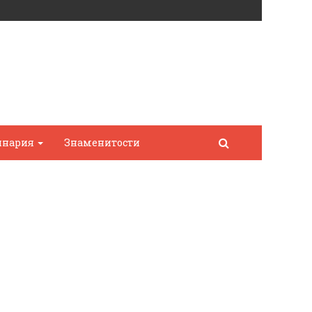
инария
Знаменитости