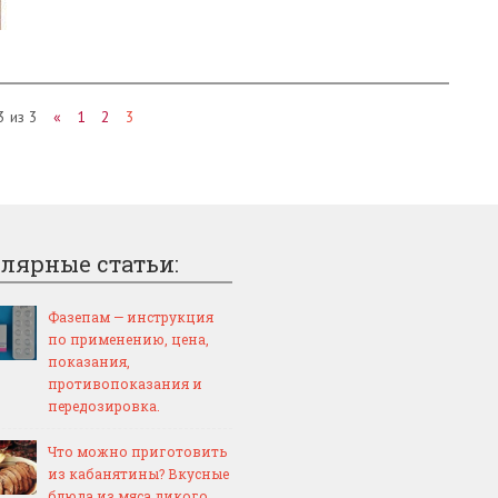
3 из 3
«
1
2
3
лярные статьи:
Фазепам — инструкция
по применению, цена,
показания,
противопоказания и
передозировка.
Что можно приготовить
из кабанятины? Вкусные
блюда из мяса дикого