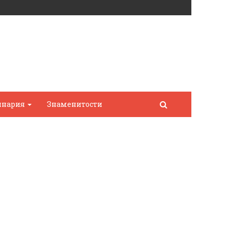
инария
Знаменитости