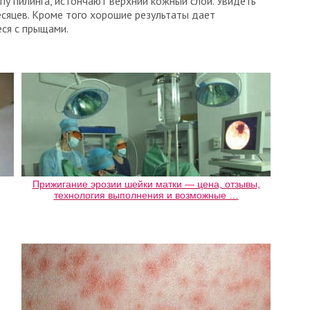
пу пилинга, истончают верхний кожный слой. Увидеть
сяцев. Кроме того хорошие результаты дает
ся с прыщами.
Прижигание эрозии шейки матки — цена, отзывы,
технология выполнения и возможные …