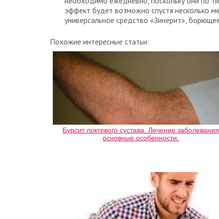
необходимо ежедневно, поскольку они по ти
эффект будет возможно спустя несколько ме
универсальное средство «Зинерит», борющее
Похожие интересные статьи:
Бурсит локтевого сустава. Лечение заболевания
основные особенности.