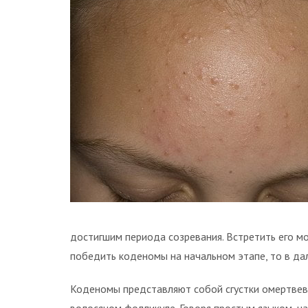
достигшим периода созревания. Встретить его м
победить коденомы на начальном этапе, то в д
Коденомы представляют собой сгустки омертвевш