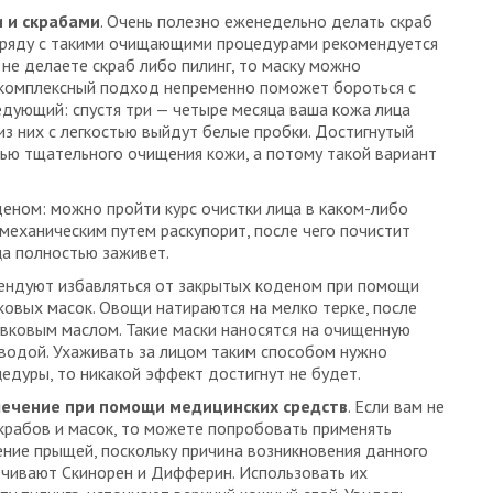
 и скрабами
. Очень полезно еженедельно делать скраб
Наряду с такими очищающими процедурами рекомендуется
 не делаете скраб либо пилинг, то маску можно
комплексный подход непременно поможет бороться с
дующий: спустя три — четыре месяца ваша кожа лица
 из них с легкостью выйдут белые пробки. Достигнутый
ю тщательного очищения кожи, а потому такой вариант
деном: можно пройти курс очистки лица в каком-либо
механическим путем раскупорит, после чего почистит
ца полностью заживет.
ендуют избавляться от закрытых коденом при помощи
овых масок. Овощи натираются на мелко терке, после
вковым маслом. Такие маски наносятся на очищенную
 водой. Ухаживать за лицом таким способом нужно
цедуры, то никакой эффект достигнут не будет.
лечение при помощи медицинских средств
. Если вам не
скрабов и масок, то можете попробовать применять
ение прыщей, поскольку причина возникновения данного
ечивают Скинорен и Дифферин. Использовать их