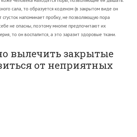
а коже человека находятся поры, позволяющие ей дышать.
ного сала, то образуется коденом (в закрытом виде он
т сгусток напоминает пробку, не позволяющую пора
ебе не опасны, поэтому многие предпочитают их
рия, то он воспалится, а это заразит здоровые ткани.
но вылечить закрытые
виться от неприятных