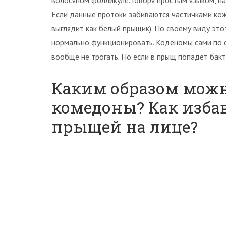
волосяном фолликуле. Говоря простым языком, н
Если данные протоки забиваются частичками кож
выглядит как белый прыщик). По своему виду это
нормально функционировать. Коденомы сами по с
вообще не трогать. Но если в прыщ попадет бакте
Каким образом мож
комедоны? Как изба
прыщей на лице?