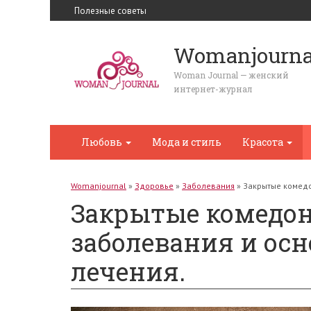
Полезные советы
Womanjourna
Woman Journal — женский
интернет-журнал
Любовь
Мода и стиль
Красота
Womanjournal
»
Здоровье
»
Заболевания
»
Закрытые комедо
Закрытые комедон
заболевания и ос
лечения.