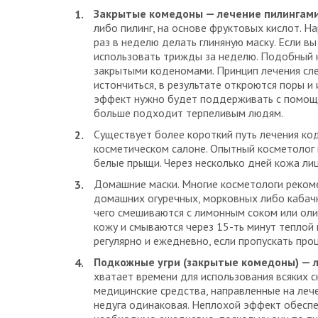
Закрытые комедоны — лечение пилингами
либо пилинг, на основе фруктовых кислот. 
раз в неделю делать глиняную маску. Если вы
использовать трижды за неделю. Подобный 
закрытыми коденомами. Принцип лечения сле
истончиться, в результате откроются поры и
эффект нужно будет поддерживать с помощь
больше подходит терпеливым людям.
Существует более короткий путь лечения ко
косметическом салоне. Опытный косметолог 
белые прыщи. Через несколько дней кожа ли
Домашние маски. Многие косметологи реком
домашних огуречных, морковных либо кабачк
чего смешиваются с лимонным соком или оли
кожу и смываются через 15-ть минут теплой
регулярно и ежедневно, если пропускать про
Подкожные угри (закрытые комедоны) — 
хватает времени для использования всяких 
медицинские средства, направленные на леч
недуга одинаковая. Неплохой эффект обесп