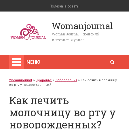
Полезные советы
Womanjournal
Woman Journal — женский
интернет-журнал
МЕНЮ
Womanjournal
»
Здоровье
»
Заболевания
»
Как лечить молочницу
во рту у новорожденных?
Как лечить
молочницу во рту у
новорожденных?