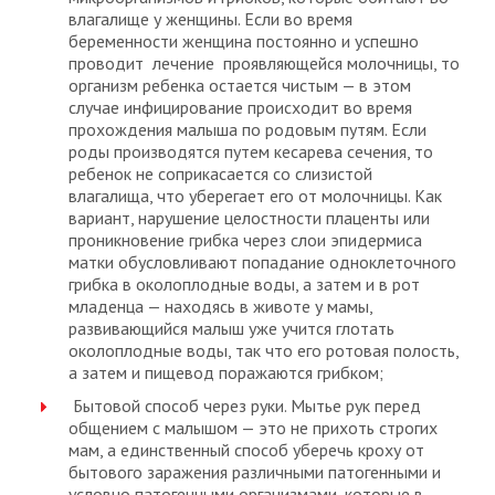
влагалище у женщины. Если во время
беременности женщина постоянно и успешно
проводит лечение проявляющейся молочницы, то
организм ребенка остается чистым — в этом
случае инфицирование происходит во время
прохождения малыша по родовым путям. Если
роды производятся путем кесарева сечения, то
ребенок не соприкасается со слизистой
влагалища, что уберегает его от молочницы. Как
вариант, нарушение целостности плаценты или
проникновение грибка через слои эпидермиса
матки обусловливают попадание одноклеточного
грибка в околоплодные воды, а затем и в рот
младенца — находясь в животе у мамы,
развивающийся малыш уже учится глотать
околоплодные воды, так что его ротовая полость,
а затем и пищевод поражаются грибком;
Бытовой способ через руки. Мытье рук перед
общением с малышом — это не прихоть строгих
мам, а единственный способ уберечь кроху от
бытового заражения различными патогенными и
условно патогенными организмами, которые в