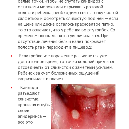
белые точки. Чтобы не спутать кандидоз с
остатками молока или отрыжки в ротовой
полости ребенка, необходимо снять точку чистой
салфеткой и осмотреть слизистую под ней — если
на щеке или десне осталось красноватое пятно,
то это означает, что у ребенка во рту грибок. Со
временем площадь пятен увеличивается. При
отсутствии лечения белый налет покрывает
полость рта и переходит в пищевод;
Если грибковое поражение развивается уже
достаточное время, то точки колоний придется
отсоединять от слизистой с заметным усилием.
Ребенок за счет болезненных ощущений
капризничает и плачет;
Кандида
разъедают
слизистую,
проникая вглубь
слоев
эпидермиса —
все это