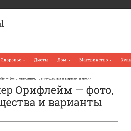
l
Здоровье
Диеты
Дом
Материнство
Кул
м — фото, описание, преимущества и варианты носки.
ер Орифлейм — фото,
щества и варианты