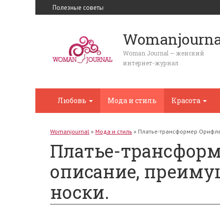
Полезные советы
Womanjourna
Woman Journal — женский
интернет-журнал
Любовь
Мода и стиль
Красота
Womanjournal
»
Мода и стиль
»
Платье-трансформер Орифлей
Платье-трансформ
описание, преиму
носки.