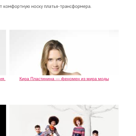
т комфортную носку платья-трансформера.
ия.
Кира Пластинина — феномен из мира моды