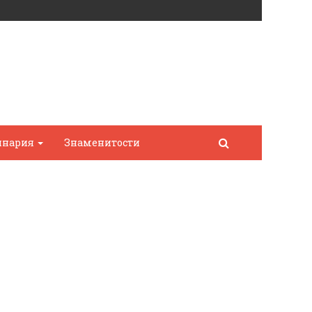
инария
Знаменитости