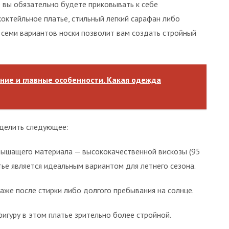
е вы обязательно будете приковывать к себе
коктейльное платье, стильный легкий сарафан либо
семи вариантов носки позволит вам создать стройный
ание и главные особенности. Какая одежда
делить следующее:
дышащего материала — высококачественной вискозы (95
атье является идеальным вариантом для летнего сезона.
аже после стирки либо долгого пребывания на солнце.
игуру в этом платье зрительно более стройной.